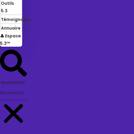
Outils
5.3
Témoignages
Annuaire
👤 Espace
5.3™
Rechercher