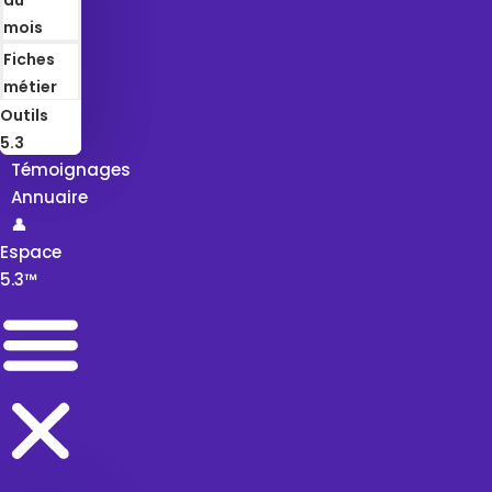
mois
Fiches
métier
Outils
5.3
Témoignages
Annuaire
👤
Espace
5.3™