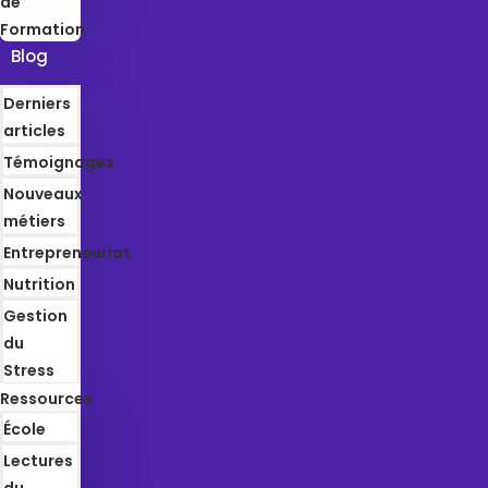
de
Formation
Blog
Derniers
articles
Témoignages
Nouveaux
métiers
Entrepreneuriat
Nutrition
Gestion
du
Stress
Ressources
École
Lectures
du