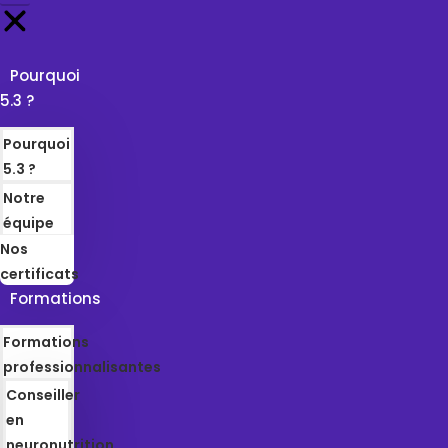
Pourquoi
5.3 ?
Pourquoi
5.3 ?
Notre
équipe
Nos
certificats
Formations
Formations
professionnalisantes
Conseiller
en
neuronutrition