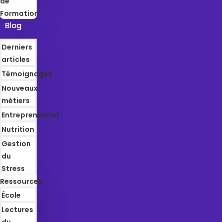
de
Formation
Blog
Derniers
articles
Témoignages
Nouveaux
métiers
Entrepreneuriat
Nutrition
Gestion
du
Stress
Ressources
École
Lectures
du