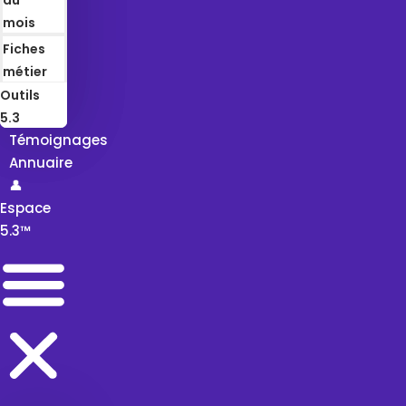
mois
Fiches
métier
Outils
5.3
Témoignages
Annuaire
👤
Espace
5.3™