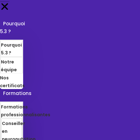
Pourquoi
5.3 ?
Pourquoi
5.3 ?
Notre
équipe
Nos
certificats
Formations
Formations
professionnalisantes
Conseiller
en
neuronutrition