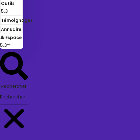
Outils
5.3
Témoignages
Annuaire
👤 Espace
5.3™
Rechercher