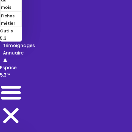
mois
Fiches
métier
Outils
5.3
Témoignages
Annuaire
👤
Espace
5.3™