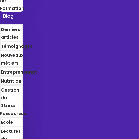
de
Formation
Blog
Derniers
articles
Témoignages
Nouveaux
métiers
Entrepreneuriat
Nutrition
Gestion
du
Stress
Ressources
École
Lectures
du