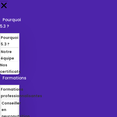
Pourquoi
5.3 ?
Pourquoi
5.3 ?
Notre
équipe
Nos
certificats
Formations
Formations
professionnalisantes
Conseiller
en
neuronutrition