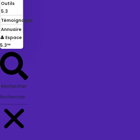
Outils
5.3
Témoignages
Annuaire
👤 Espace
5.3™
Rechercher