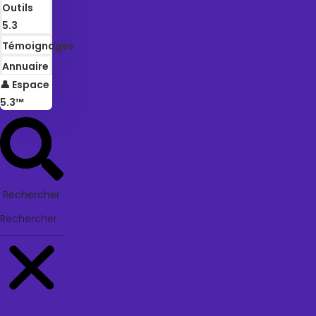
Outils
5.3
Témoignages
Annuaire
👤 Espace
5.3™
Rechercher