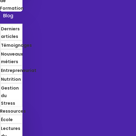
de
Formation
Blog
Derniers
articles
Témoignages
Nouveaux
métiers
Entrepreneuriat
Nutrition
Gestion
du
Stress
Ressources
École
Lectures
du