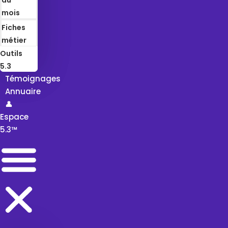
mois
Fiches
métier
Outils
5.3
Témoignages
Annuaire
👤
Espace
5.3™