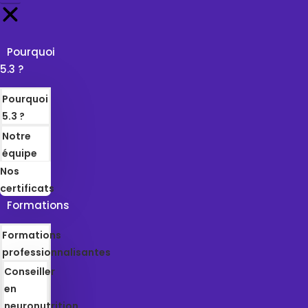
Pourquoi
5.3 ?
Pourquoi
5.3 ?
Notre
équipe
Nos
certificats
Formations
Formations
professionnalisantes
Conseiller
en
neuronutrition