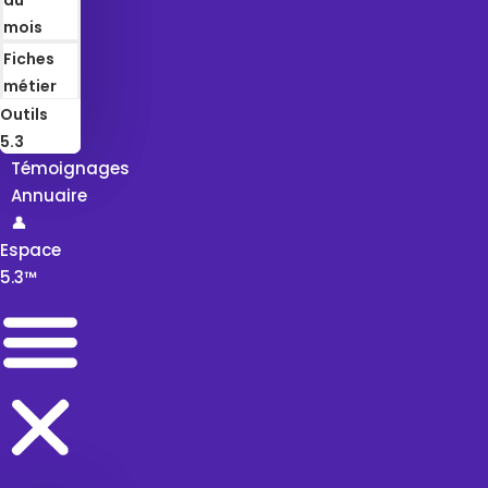
mois
Fiches
métier
Outils
5.3
Témoignages
Annuaire
👤
Espace
5.3™