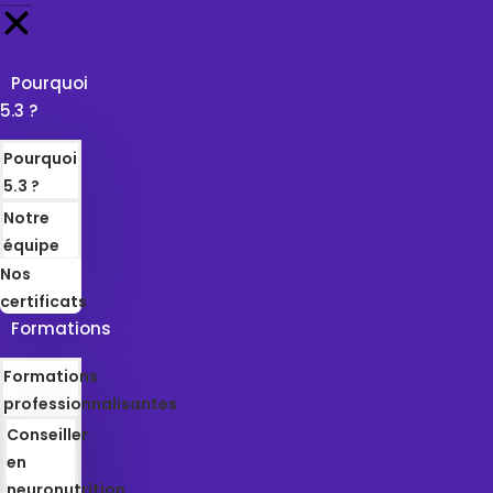
Pourquoi
5.3 ?
Pourquoi
5.3 ?
Notre
équipe
Nos
certificats
Formations
Formations
professionnalisantes
Conseiller
en
neuronutrition