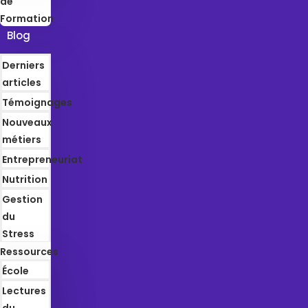
de
Formation
Blog
Derniers
articles
Témoignages
Nouveaux
métiers
Entrepreneuriat
Nutrition
Gestion
du
Stress
Ressources
École
Lectures
du