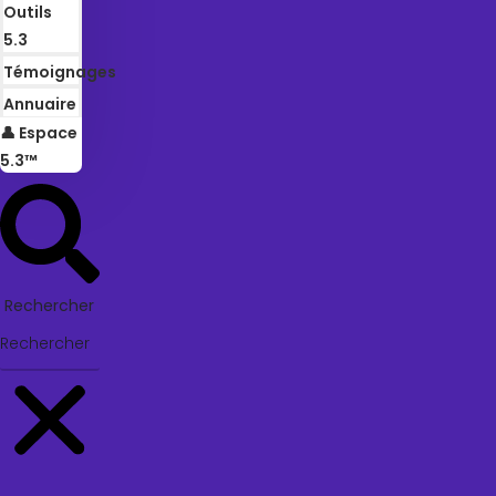
Outils
5.3
Témoignages
Annuaire
👤 Espace
5.3™
Rechercher