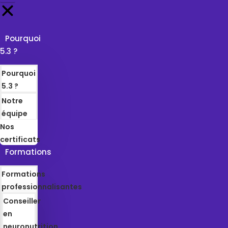
Pourquoi
5.3 ?
Pourquoi
5.3 ?
Notre
équipe
Nos
certificats
Formations
Formations
professionnalisantes
Conseiller
en
neuronutrition