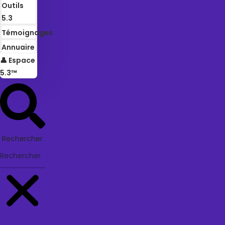
Outils
5.3
Témoignages
Annuaire
👤 Espace
5.3™
Rechercher