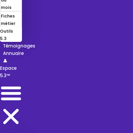
mois
Fiches
métier
Outils
5.3
Témoignages
Annuaire
👤
Espace
5.3™