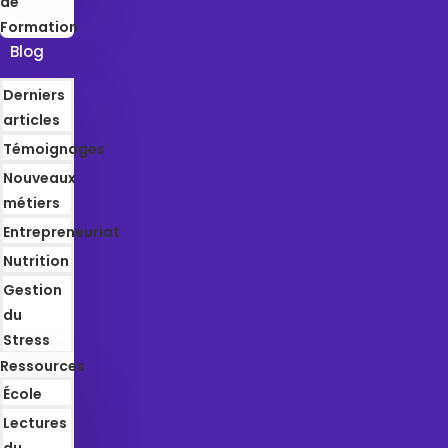
de
Formation
Blog
Derniers
articles
Témoignages
Nouveaux
métiers
Entrepreneuriat
Nutrition
Gestion
du
Stress
Ressources
École
Lectures
du