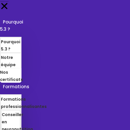
Pourquoi
5.3 ?
Pourquoi
5.3 ?
Notre
équipe
Nos
certificats
Formations
Formations
professionnalisantes
Conseiller
en
neuronutrition