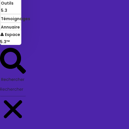
Outils
5.3
Témoignages
Annuaire
👤 Espace
5.3™
Rechercher