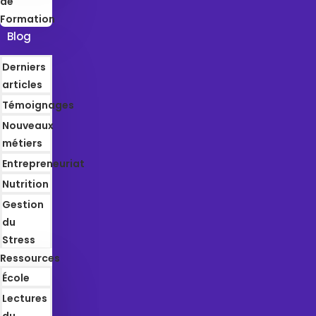
de
Formation
Blog
Derniers
articles
Témoignages
Nouveaux
métiers
Entrepreneuriat
Nutrition
Gestion
du
Stress
Ressources
École
Lectures
du