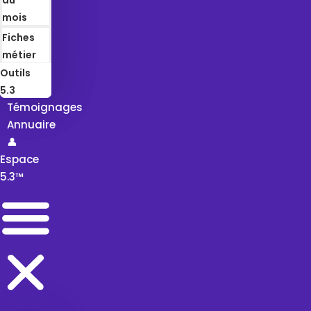
mois
Fiches
métier
Outils
5.3
Témoignages
Annuaire
👤
Espace
5.3™