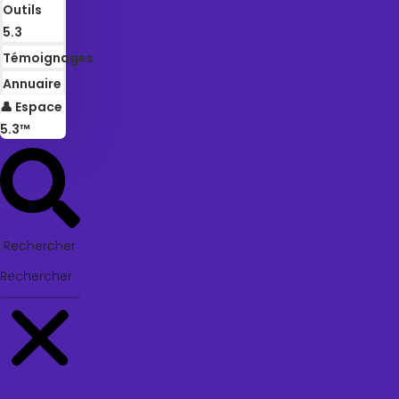
Outils
5.3
Témoignages
Annuaire
👤 Espace
5.3™
Rechercher