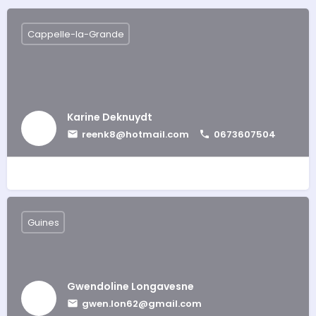
Cappelle-la-Grande
Karine Deknuydt
reenk8@hotmail.com
0673607504
Guines
Gwendoline Longavesne
gwen.lon62@gmail.com