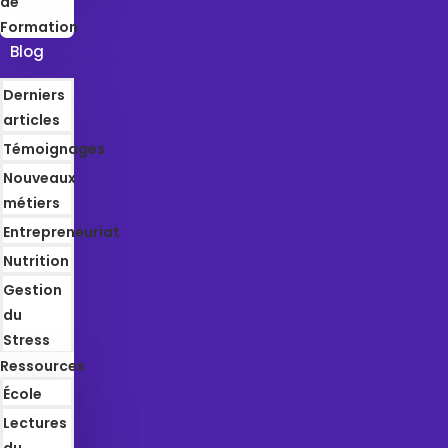
de
Formation
Blog
Derniers
articles
Témoignages
Nouveaux
métiers
Entrepreneuriat
Nutrition
Gestion
du
Stress
Ressources
École
Lectures
du