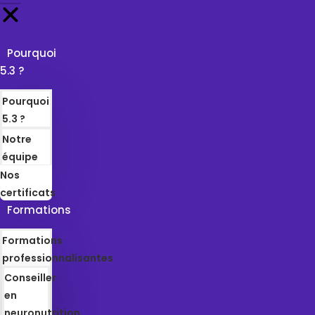
Pourquoi
5.3 ?
Pourquoi
5.3 ?
Notre
équipe
Nos
certificats
Formations
Formations
professionnalisantes
Conseiller
en
neuronutrition