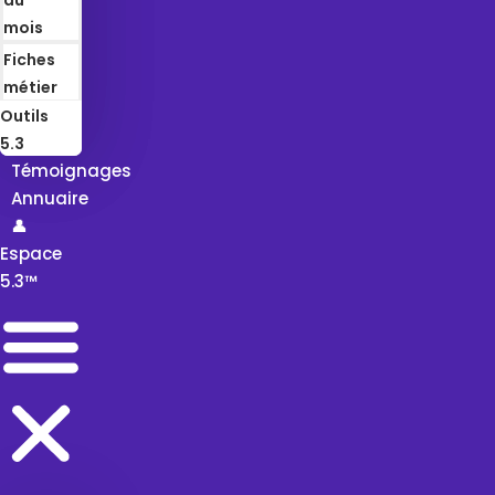
mois
Fiches
métier
Outils
5.3
Témoignages
Annuaire
👤
Espace
5.3™