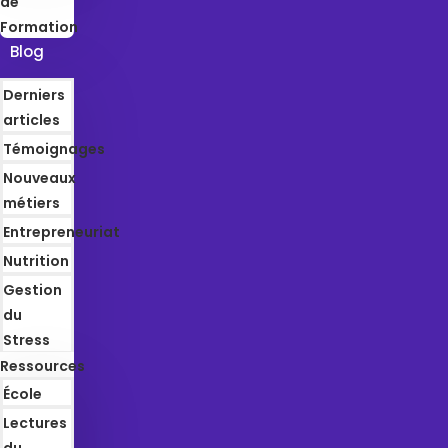
de
Formation
Blog
Derniers
articles
Témoignages
Nouveaux
métiers
Entrepreneuriat
Nutrition
Gestion
du
Stress
Ressources
École
Lectures
du