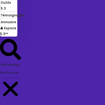
Outils
5.3
Témoignages
Annuaire
👤 Espace
5.3™
Rechercher