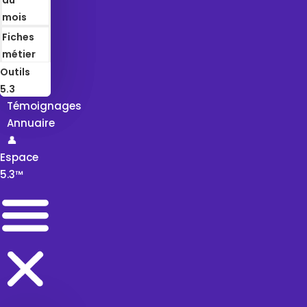
mois
Fiches
métier
Outils
5.3
Témoignages
Annuaire
👤
Espace
5.3™