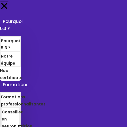
Pourquoi
5.3 ?
Pourquoi
5.3 ?
Notre
équipe
Nos
certificats
Formations
Formations
professionnalisantes
Conseiller
en
neuronutrition