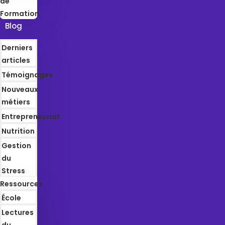
de
Formation
Blog
Derniers
articles
Témoignages
Nouveaux
métiers
Entrepreneuriat
Nutrition
Gestion
du
Stress
Ressources
École
Lectures
du