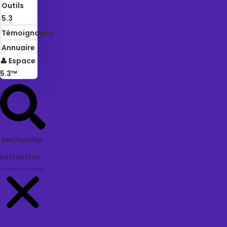
Outils
5.3
Témoignages
Annuaire
👤 Espace
5.3™
Rechercher