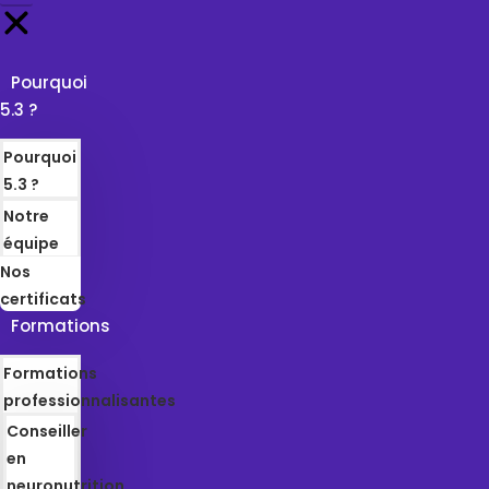
Pourquoi
5.3 ?
Pourquoi
5.3 ?
Notre
équipe
Nos
certificats
Formations
Formations
professionnalisantes
Conseiller
en
neuronutrition