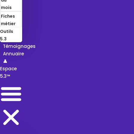
mois
Fiches
métier
Outils
5.3
Témoignages
Annuaire
👤
Espace
5.3™