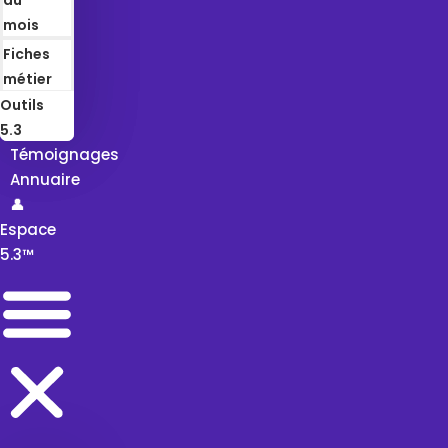
mois
Fiches
métier
Outils
5.3
Témoignages
Annuaire
👤
Espace
5.3™