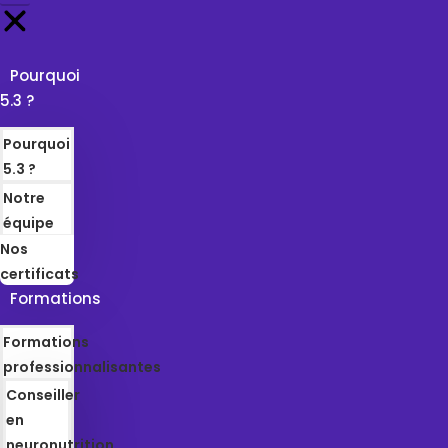
Pourquoi
5.3 ?
Pourquoi
5.3 ?
Notre
équipe
Nos
certificats
Formations
Formations
professionnalisantes
Conseiller
en
neuronutrition