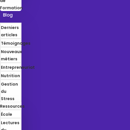
de
Formation
Blog
Derniers
articles
Témoignages
Nouveaux
métiers
Entrepreneuriat
Nutrition
Gestion
du
Stress
Ressources
École
Lectures
du