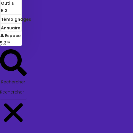
Outils
5.3
Témoignages
Annuaire
👤 Espace
5.3™
Rechercher