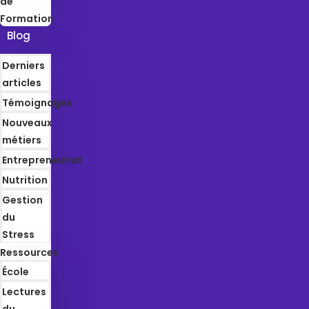
de
Formation
Blog
Derniers
articles
Témoignages
Nouveaux
métiers
Entrepreneuriat
Nutrition
Gestion
du
Stress
Ressources
École
Lectures
du