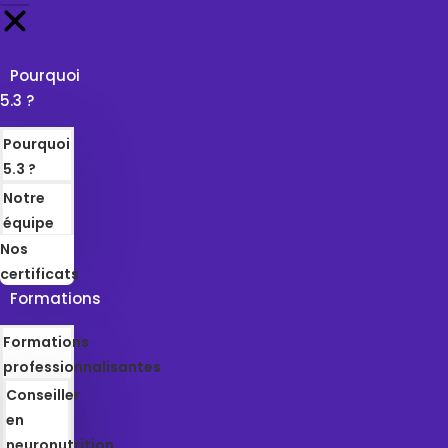
Pourquoi
5.3 ?
Pourquoi
5.3 ?
Notre
équipe
Nos
certificats
Formations
Formations
professionnalisantes
Conseiller
en
neuronutrition