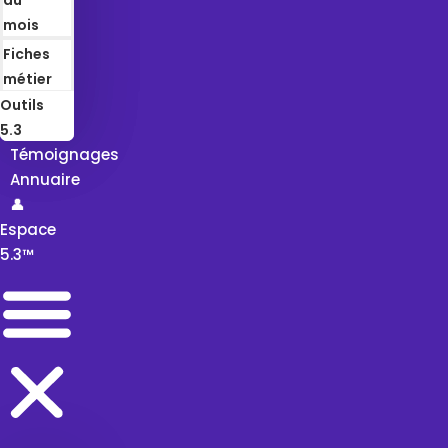
mois
Fiches
métier
Outils
5.3
Témoignages
Annuaire
👤
Espace
5.3™