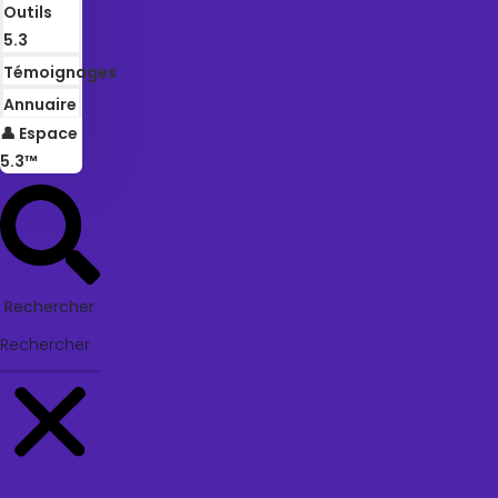
Outils
5.3
Témoignages
Annuaire
👤 Espace
5.3™
Rechercher