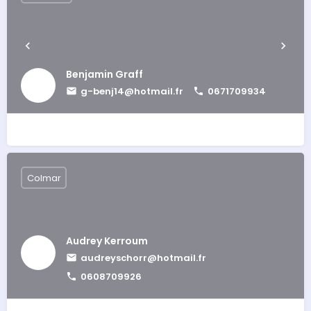
Benjamin Graff
g-benj14@hotmail.fr
0671709934
Colmar
Audrey Kerroum
audreyschorr@hotmail.fr
0608709926