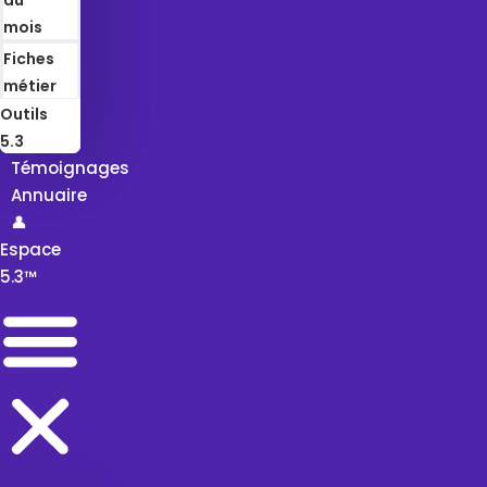
mois
Fiches
métier
Outils
5.3
Témoignages
Annuaire
👤
Espace
5.3™