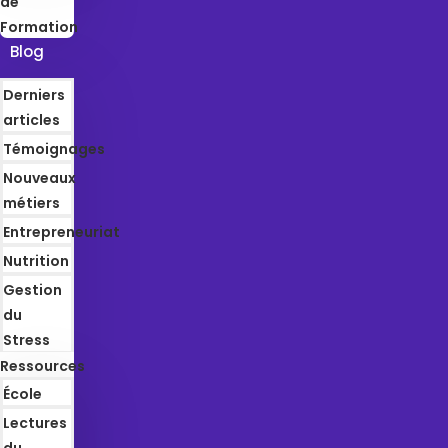
de
Formation
Blog
Derniers
articles
Témoignages
Nouveaux
métiers
Entrepreneuriat
Nutrition
Gestion
du
Stress
Ressources
École
Lectures
du