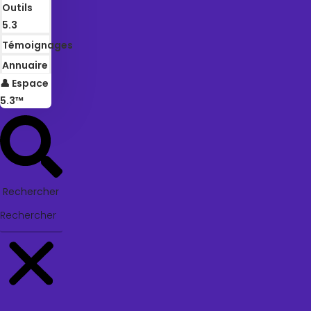
Outils
5.3
Témoignages
Annuaire
👤 Espace
5.3™
Rechercher