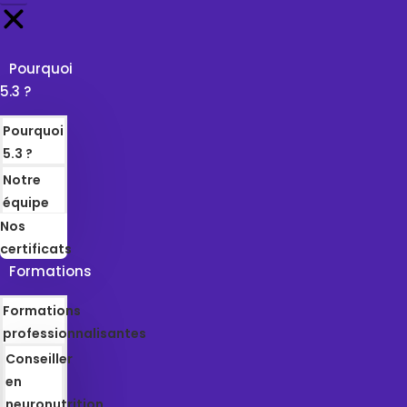
Pourquoi
5.3 ?
Pourquoi
5.3 ?
Notre
équipe
Nos
certificats
Formations
Formations
professionnalisantes
Conseiller
en
neuronutrition