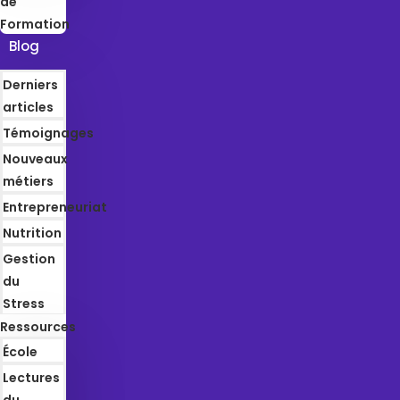
de
Formation
Blog
Derniers
articles
Témoignages
Nouveaux
métiers
Entrepreneuriat
Nutrition
Gestion
du
Stress
Ressources
École
Lectures
du