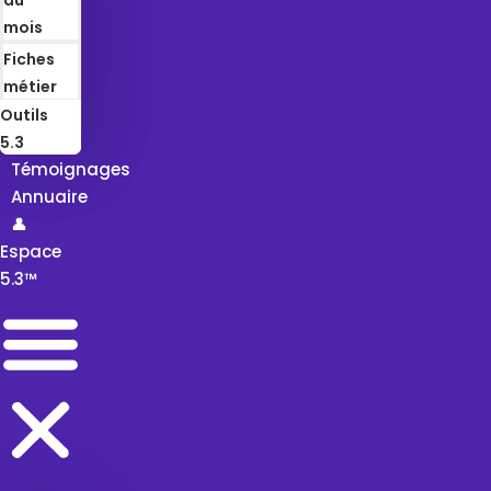
mois
Fiches
métier
Outils
5.3
Témoignages
Annuaire
👤
Espace
5.3™