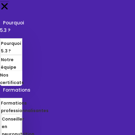
Pourquoi
5.3 ?
Pourquoi
5.3 ?
Notre
équipe
Nos
certificats
Formations
Formations
professionnalisantes
Conseiller
en
neuronutrition