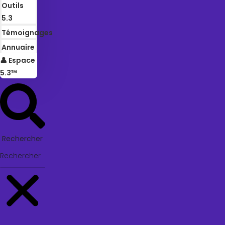
Outils
5.3
Témoignages
Annuaire
👤 Espace
5.3™
Rechercher