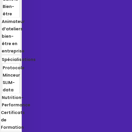
Bien-
être
Animateur
d’ateliers
bien-
être en
entreprise
Spécialisations
Protocole
Minceur
SLIM-
data
Nutrition-
Performance
Certificats
de
Formation