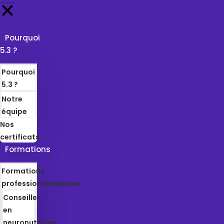
Pourquoi
5.3 ?
Pourquoi
5.3 ?
Notre
équipe
Nos
certificats
Formations
Formations
professionnalisantes
Conseiller
en
neuronutrition