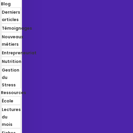
Blog
Derniers
articles
Témoignages
Nouveaux
métiers
Entrepreneuriat
Nutrition
Gestion
du
Stress
Ressources
École
Lectures
du
mois