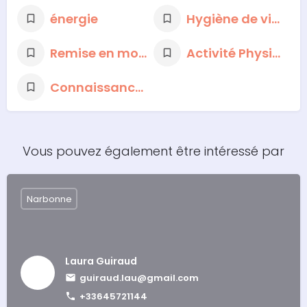
énergie
Hygiène de vie saine
Remise en mouvement
Activité Physique Adaptée
Connaissance de soi et changements d'habitudes
Vous pouvez également être intéressé par
Narbonne
Laura Guiraud
guiraud.lau@gmail.com
+33645721144