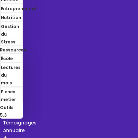
Entrepreneuriat
Nutrition
Gestion
du
Stress
Ressources
École
Lectures
du
mois
Fiches
métier
Outils
5.3
Témoignages
Annuaire