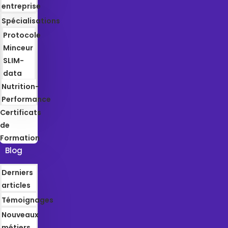
entreprise
Spécialisations
Protocole
Minceur
SLIM-
data
Nutrition-
Performance
Certificats
de
Formation
Blog
Derniers
articles
Témoignages
Nouveaux
métiers