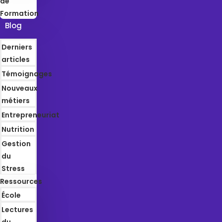
de
Formation
Blog
Derniers
articles
Témoignages
Nouveaux
métiers
Entrepreneuriat
Nutrition
Gestion
du
Stress
Ressources
École
Lectures
du