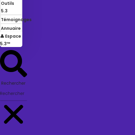
Outils
5.3
Témoignages
Annuaire
👤 Espace
5.3™
Rechercher