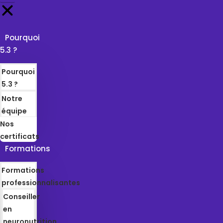
Pourquoi
5.3 ?
Pourquoi
5.3 ?
Notre
équipe
Nos
certificats
Formations
Formations
professionnalisantes
Conseiller
en
neuronutrition