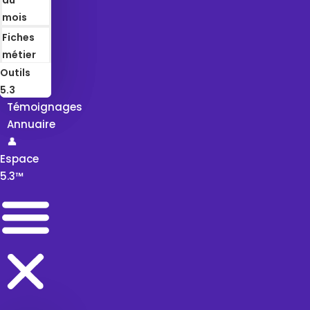
mois
Fiches
métier
Outils
5.3
Témoignages
Annuaire
👤
Espace
5.3™