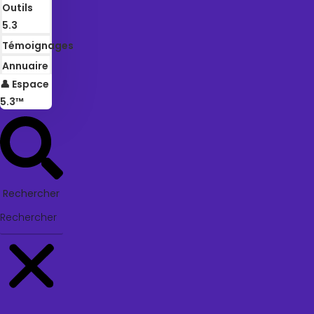
Outils
5.3
Témoignages
Annuaire
👤 Espace
5.3™
Rechercher