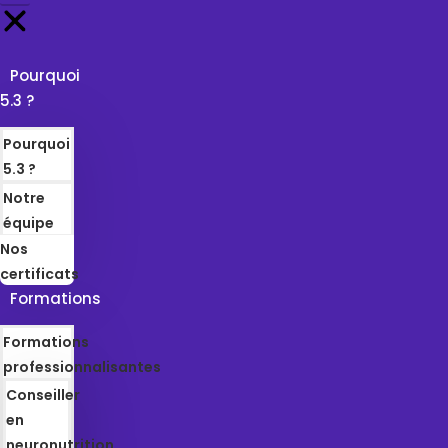
Pourquoi
5.3 ?
Pourquoi
5.3 ?
Notre
équipe
Nos
certificats
Formations
Formations
professionnalisantes
Conseiller
en
neuronutrition