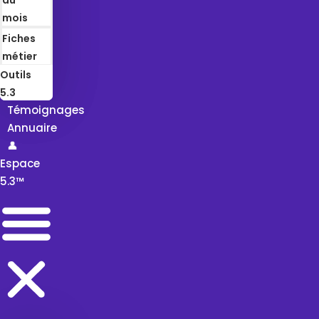
mois
Fiches
métier
Outils
5.3
Témoignages
Annuaire
👤
Espace
5.3™