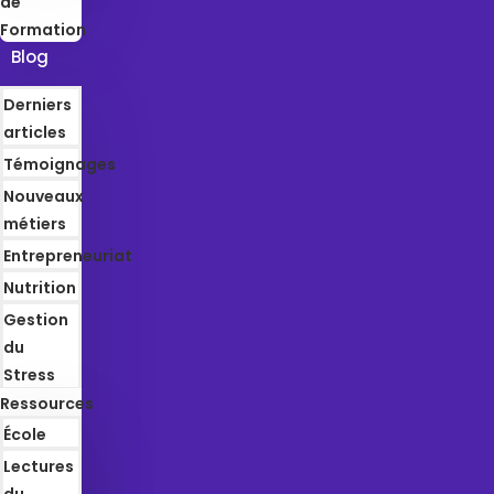
de
Formation
Blog
Derniers
articles
Témoignages
Nouveaux
métiers
Entrepreneuriat
Nutrition
Gestion
du
Stress
Ressources
École
Lectures
du