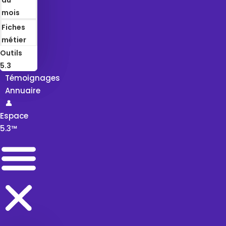
mois
Fiches
métier
Outils
5.3
Témoignages
Annuaire
👤
Espace
5.3™