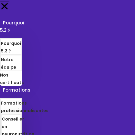
Pourquoi
5.3 ?
Pourquoi
5.3 ?
Notre
équipe
Nos
certificats
Formations
Formations
professionnalisantes
Conseiller
en
neuronutrition