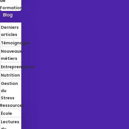
de
Formation
Blog
Derniers
articles
Témoignages
Nouveaux
métiers
Entrepreneuriat
Nutrition
Gestion
du
Stress
Ressources
École
Lectures
du