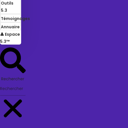
Outils
5.3
Témoignages
Annuaire
👤 Espace
5.3™
Rechercher