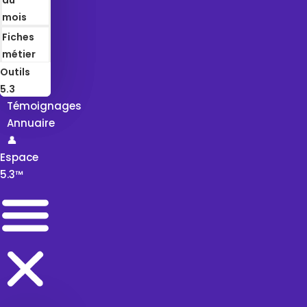
mois
Fiches
métier
Outils
5.3
Témoignages
Annuaire
👤
Espace
5.3™