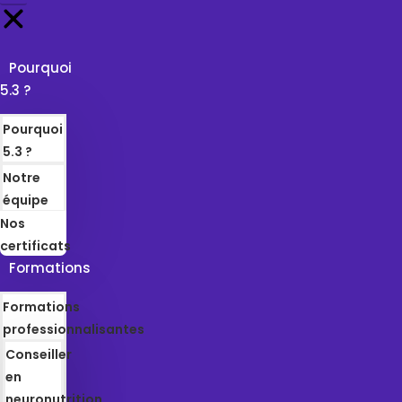
Pourquoi
5.3 ?
Pourquoi
5.3 ?
Notre
équipe
Nos
certificats
Formations
Formations
professionnalisantes
Conseiller
en
neuronutrition