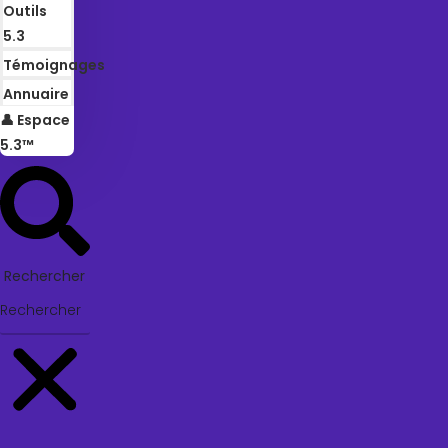
Outils
5.3
Témoignages
Annuaire
👤 Espace
5.3™
Rechercher