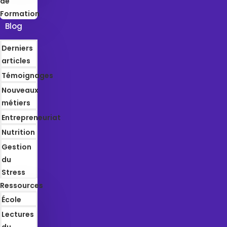
de
Formation
Blog
Derniers
articles
Témoignages
Nouveaux
métiers
Entrepreneuriat
Nutrition
Gestion
du
Stress
Ressources
École
Lectures
du