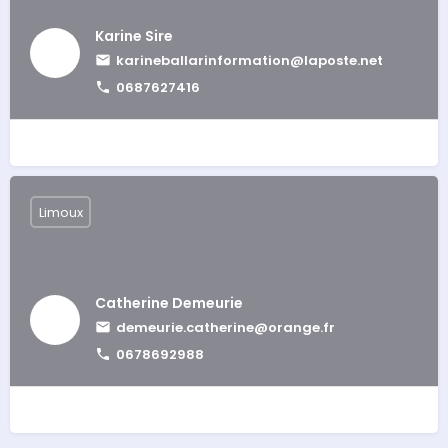
Karine Sire
karineballarinformation@laposte.net
0687627416
Limoux
Catherine Demeurie
demeurie.catherine@orange.fr
0678692988