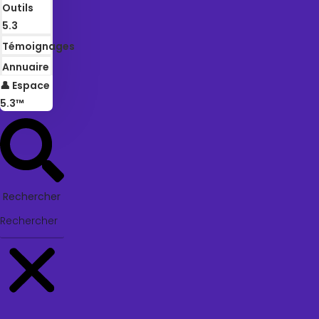
Outils
5.3
Témoignages
Annuaire
👤 Espace
5.3™
Rechercher