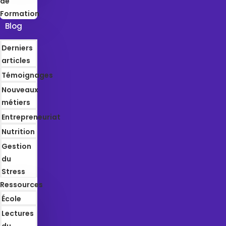
de
Formation
Blog
Derniers
articles
Témoignages
Nouveaux
métiers
Entrepreneuriat
Nutrition
Gestion
du
Stress
Ressources
École
Lectures
du