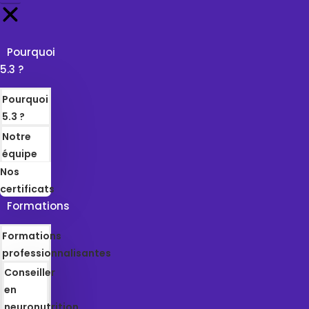
Pourquoi
5.3 ?
Pourquoi
5.3 ?
Notre
équipe
Nos
certificats
Formations
Formations
professionnalisantes
Conseiller
en
neuronutrition