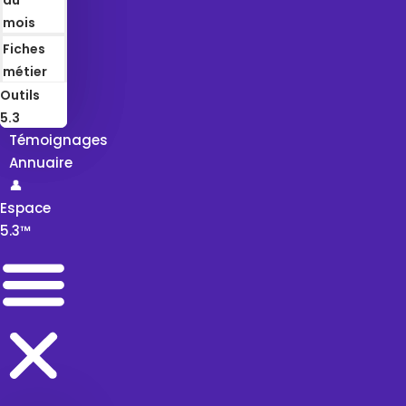
mois
Fiches
métier
Outils
5.3
Témoignages
Annuaire
👤
Espace
5.3™