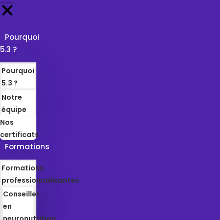
Pourquoi
5.3 ?
Pourquoi
5.3 ?
Notre
équipe
Nos
certificats
Formations
Formations
professionnalisantes
Conseiller
en
neuronutrition