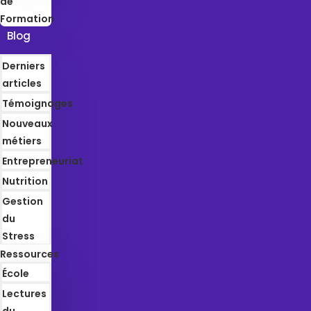
de
Formation
Blog
Derniers
articles
Témoignages
Nouveaux
métiers
Entrepreneuriat
Nutrition
Gestion
du
Stress
Ressources
École
Lectures
du