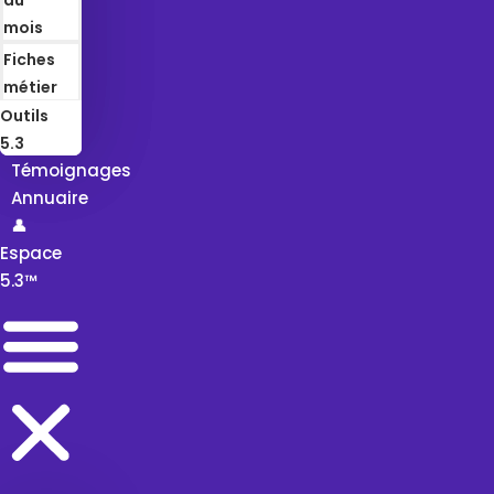
mois
Fiches
métier
Outils
5.3
Témoignages
Annuaire
👤
Espace
5.3™