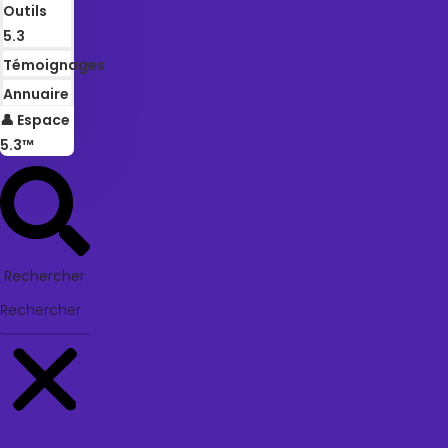
Outils
5.3
Témoignages
Annuaire
👤 Espace
5.3™
Rechercher