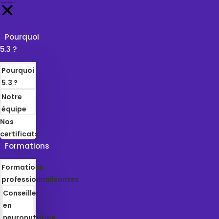
Pourquoi
5.3 ?
Pourquoi
5.3 ?
Notre
équipe
Nos
certificats
Formations
Formations
professionnalisantes
Conseiller
en
neuronutrition