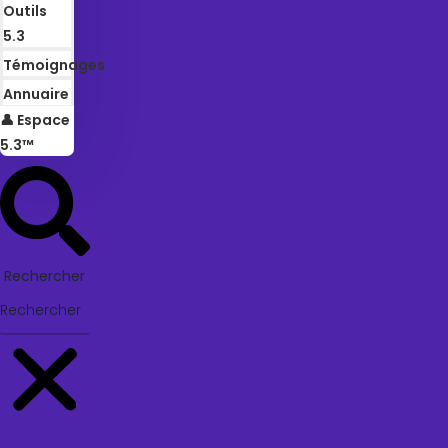
Outils
5.3
Témoignages
Annuaire
👤 Espace
5.3™
Rechercher