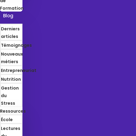
de
Formation
Blog
Derniers
articles
Témoignages
Nouveaux
métiers
Entrepreneuriat
Nutrition
Gestion
du
Stress
Ressources
École
Lectures
du