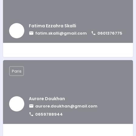
Fatima Ezzahra Skalli
fatim.skalli@gmail.com
0601376775
Paris
Aurore Doukhan
aurore.doukhan@gmail.com
0659788944