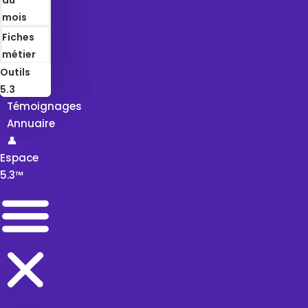
mois
Fiches
métier
Outils
5.3
Témoignages
Annuaire
👤
Espace
5.3™