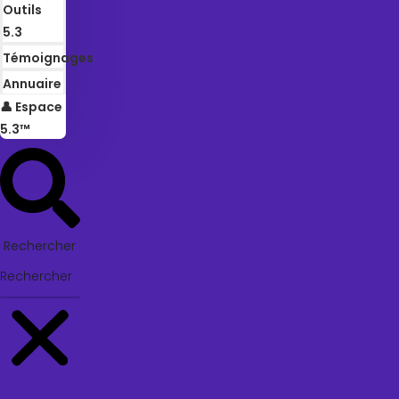
Outils
5.3
Témoignages
Annuaire
👤 Espace
5.3™
Rechercher