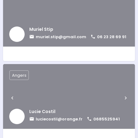
Muriel Stip
muriel.stip@gmail.com
06 23 28 69 91
Angers
Lucie Costil
luciecostil@orange.fr
0685525941