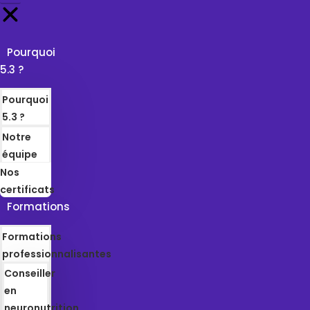
Pourquoi
5.3 ?
Pourquoi
5.3 ?
Notre
équipe
Nos
certificats
Formations
Formations
professionnalisantes
Conseiller
en
neuronutrition