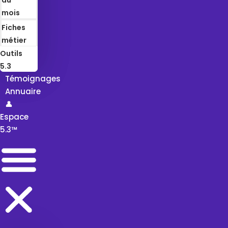
mois
Fiches
métier
Outils
5.3
Témoignages
Annuaire
👤
Espace
5.3™