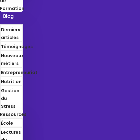
de
Formation
Blog
Derniers
articles
Témoignages
Nouveaux
métiers
Entrepreneuriat
Nutrition
Gestion
du
Stress
Ressources
École
Lectures
du