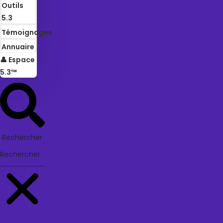
Outils
5.3
Témoignages
Annuaire
👤 Espace
5.3™
Rechercher