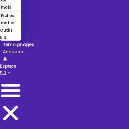
mois
Fiches
métier
Outils
5.3
Témoignages
Annuaire
👤
Espace
5.3™