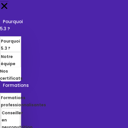
Pourquoi
5.3 ?
Pourquoi
5.3 ?
Notre
équipe
Nos
certificats
Formations
Formations
professionnalisantes
Conseiller
en
neuronutrition