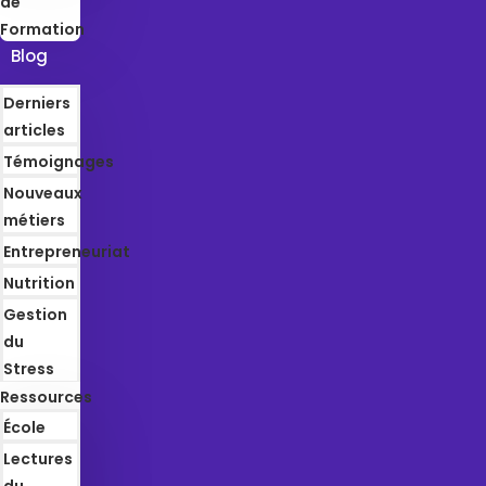
de
Formation
Blog
Derniers
articles
Témoignages
Nouveaux
métiers
Entrepreneuriat
Nutrition
Gestion
du
Stress
Ressources
École
Lectures
du