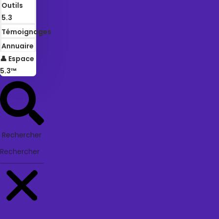
Outils
5.3
Témoignages
Annuaire
👤 Espace
5.3™
Rechercher