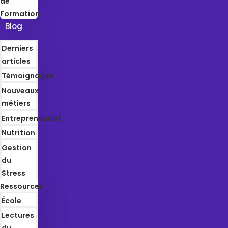
de
Formation
Blog
Derniers
articles
Témoignages
Nouveaux
métiers
Entrepreneuriat
Nutrition
Gestion
du
Stress
Ressources
École
Lectures
du