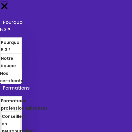
Pourquoi
5.3 ?
Pourquoi
5.3 ?
Notre
équipe
Nos
certificats
Formations
Formations
professionnalisantes
Conseiller
en
neuronutrition