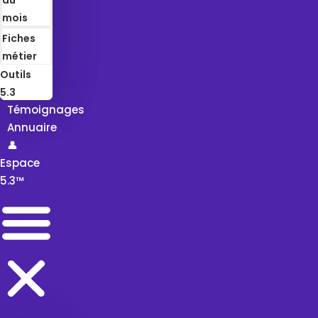
mois
Fiches
métier
Outils
5.3
Témoignages
Annuaire
👤
Espace
5.3™