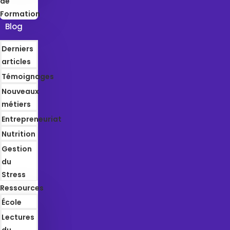
de
Formation
Blog
Derniers
articles
Témoignages
Nouveaux
métiers
Entrepreneuriat
Nutrition
Gestion
du
Stress
Ressources
École
Lectures
du