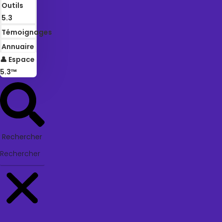
Outils
5.3
Témoignages
Annuaire
👤 Espace
5.3™
Rechercher