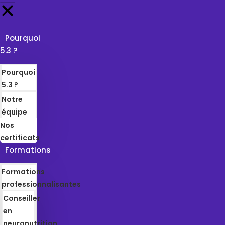
Pourquoi
5.3 ?
Pourquoi
5.3 ?
Notre
équipe
Nos
certificats
Formations
Formations
professionnalisantes
Conseiller
en
neuronutrition