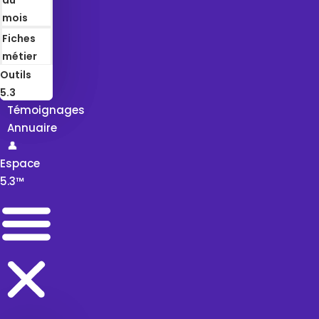
mois
Fiches
métier
Outils
5.3
Témoignages
Annuaire
👤
Espace
5.3™