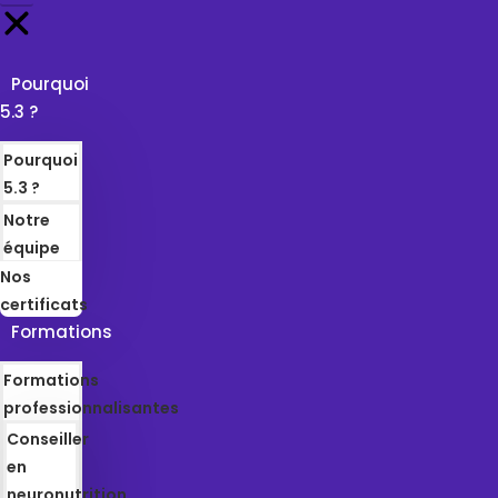
Pourquoi
5.3 ?
Pourquoi
5.3 ?
Notre
équipe
Nos
certificats
Formations
Formations
professionnalisantes
Conseiller
en
neuronutrition