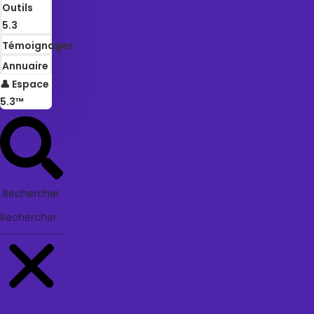
Outils
5.3
Témoignages
Annuaire
👤 Espace
5.3™
Rechercher