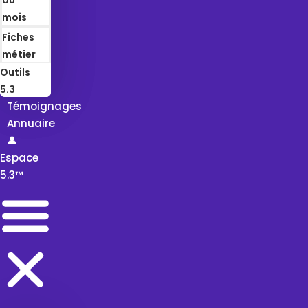
mois
Fiches
métier
Outils
5.3
Témoignages
Annuaire
👤
Espace
5.3™