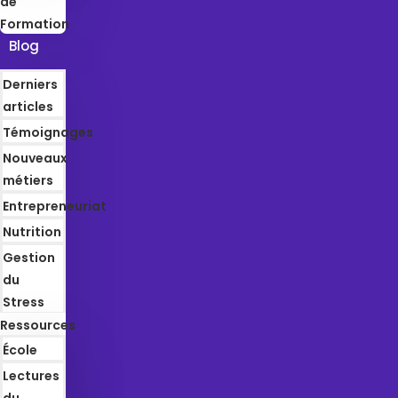
de
Formation
Blog
Derniers
articles
Témoignages
Nouveaux
métiers
Entrepreneuriat
Nutrition
Gestion
du
Stress
Ressources
École
Lectures
du