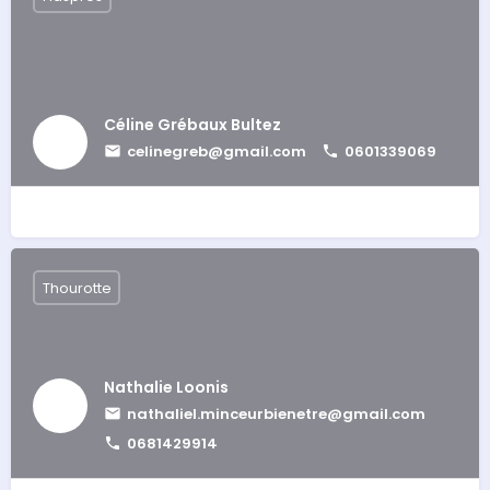
Céline Grébaux Bultez
celinegreb@gmail.com
0601339069
Thourotte
Nathalie Loonis
nathaliel.minceurbienetre@gmail.com
0681429914