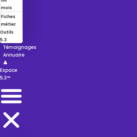
mois
Fiches
métier
Outils
5.3
Témoignages
Annuaire
👤
Espace
5.3™