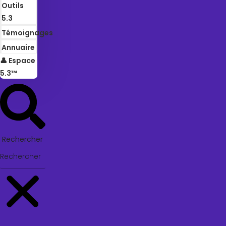
Outils
5.3
Témoignages
Annuaire
👤 Espace
5.3™
Rechercher