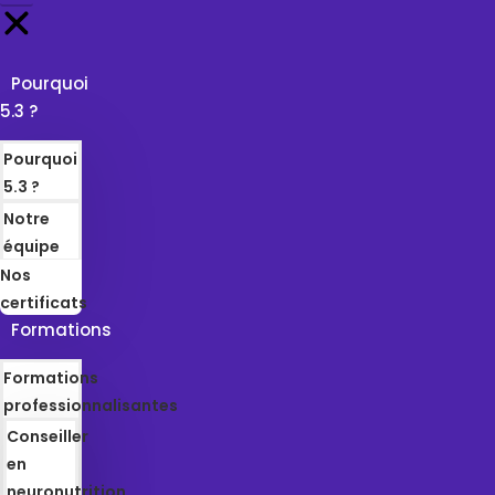
Pourquoi
5.3 ?
Pourquoi
5.3 ?
Notre
équipe
Nos
certificats
Formations
Formations
professionnalisantes
Conseiller
en
neuronutrition