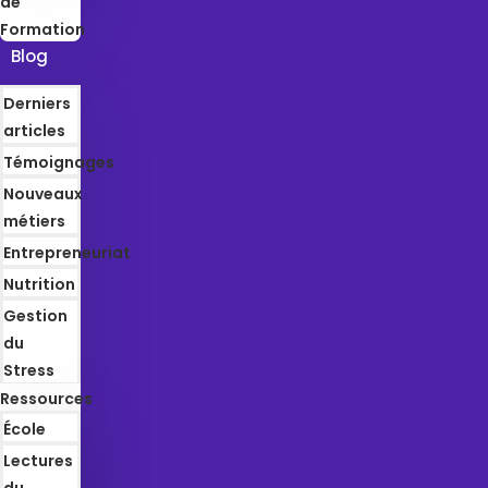
de
Formation
Blog
Derniers
articles
Témoignages
Nouveaux
métiers
Entrepreneuriat
Nutrition
Gestion
du
Stress
Ressources
École
Lectures
du