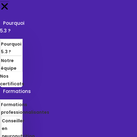
Pourquoi
5.3 ?
Pourquoi
5.3 ?
Notre
équipe
Nos
certificats
Formations
Formations
professionnalisantes
Conseiller
en
neuronutrition