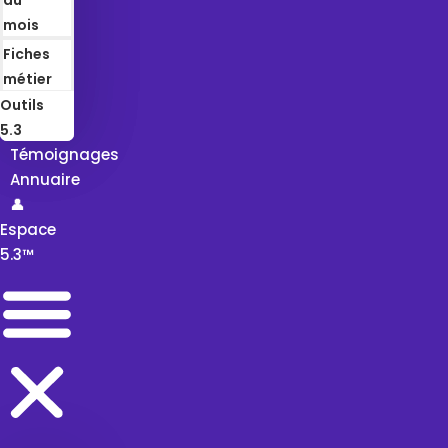
mois
Fiches
métier
Outils
5.3
Témoignages
Annuaire
👤
Espace
5.3™