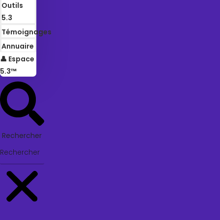
Outils
5.3
Témoignages
Annuaire
👤 Espace
5.3™
Rechercher