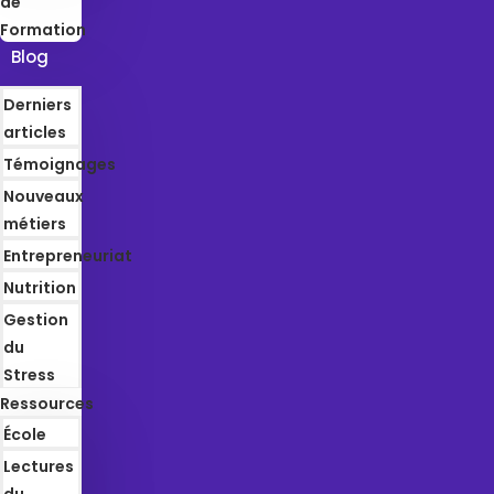
de
Formation
Blog
Derniers
articles
Témoignages
Nouveaux
métiers
Entrepreneuriat
Nutrition
Gestion
du
Stress
Ressources
École
Lectures
du