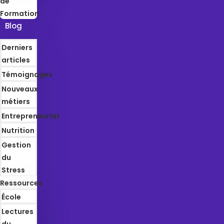
de
Formation
Blog
Derniers
articles
Témoignages
Nouveaux
métiers
Entrepreneuriat
Nutrition
Gestion
du
Stress
Ressources
École
Lectures
du