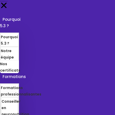
Pourquoi
5.3 ?
Pourquoi
5.3 ?
Notre
équipe
Nos
certificats
Formations
Formations
professionnalisantes
Conseiller
en
neuronutrition