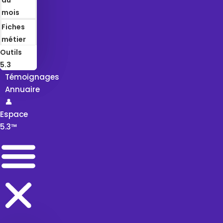
mois
Fiches
métier
Outils
5.3
Témoignages
Annuaire
👤
Espace
5.3™