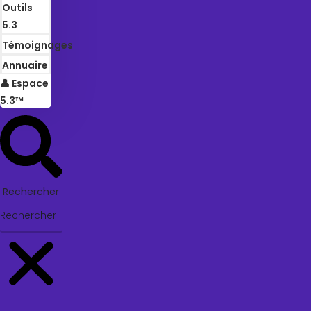
Outils
5.3
Témoignages
Annuaire
👤 Espace
5.3™
Rechercher