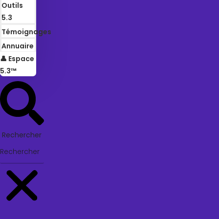
Outils
5.3
Témoignages
Annuaire
👤 Espace
5.3™
Rechercher