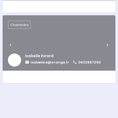
Chambéry
Isabelle Evrard
isabelle.e@orange.fr
0632967290