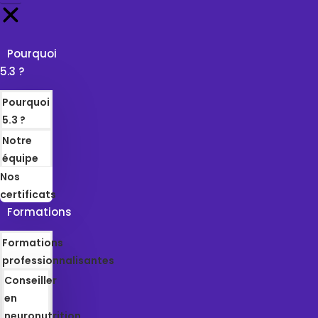
Pourquoi
5.3 ?
Pourquoi
5.3 ?
Notre
équipe
Nos
certificats
Formations
Formations
professionnalisantes
Conseiller
en
neuronutrition