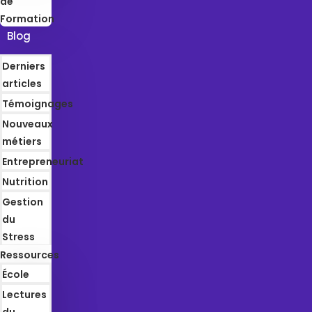
de
Formation
Blog
Derniers
articles
Témoignages
Nouveaux
métiers
Entrepreneuriat
Nutrition
Gestion
du
Stress
Ressources
École
Lectures
du