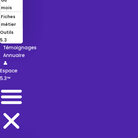
mois
Fiches
métier
Outils
5.3
Témoignages
Annuaire
👤
Espace
5.3™