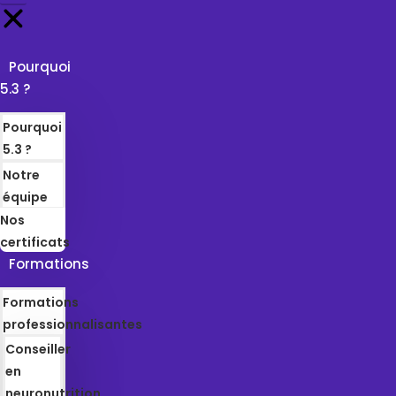
Pourquoi
5.3 ?
Pourquoi
5.3 ?
Notre
équipe
Nos
certificats
Formations
Formations
professionnalisantes
Conseiller
en
neuronutrition