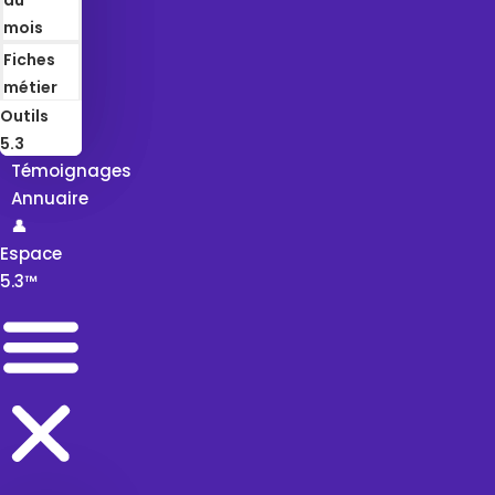
mois
Fiches
métier
Outils
5.3
Témoignages
Annuaire
👤
Espace
5.3™