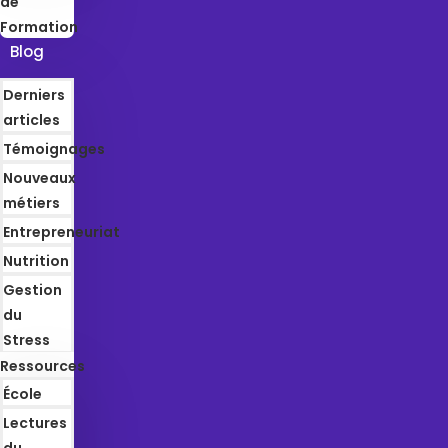
de
Formation
Blog
Derniers
articles
Témoignages
Nouveaux
métiers
Entrepreneuriat
Nutrition
Gestion
du
Stress
Ressources
École
Lectures
du