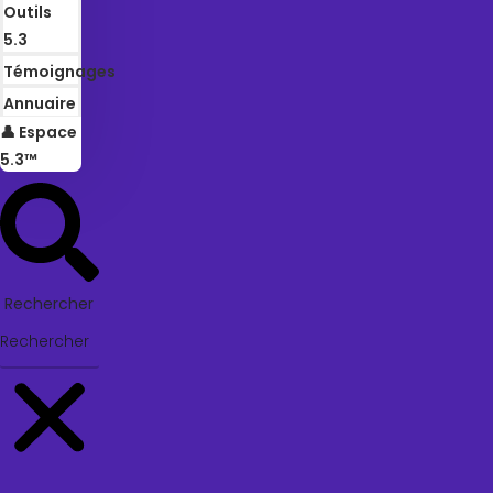
Outils
5.3
Témoignages
Annuaire
👤 Espace
5.3™
Rechercher