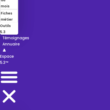
mois
Fiches
métier
Outils
5.3
Témoignages
Annuaire
👤
Espace
5.3™