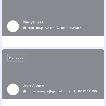
Cindy Huzet
didi-69@live.fr
0618952687
Hendaye
Lucie Alonso
lucienewage@gmail.com
0675621105