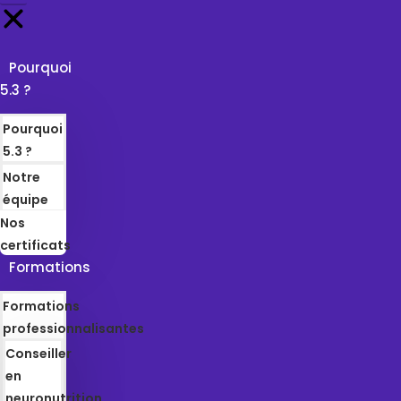
Pourquoi
5.3 ?
Pourquoi
5.3 ?
Notre
équipe
Nos
certificats
Formations
Formations
professionnalisantes
Conseiller
en
neuronutrition