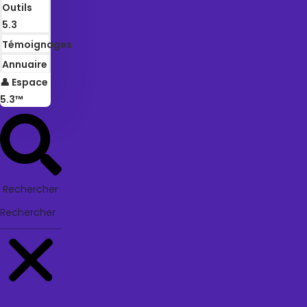
Outils
5.3
Témoignages
Annuaire
👤 Espace
5.3™
Rechercher