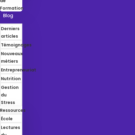
de
Formation
Blog
Derniers
articles
Témoignages
Nouveaux
métiers
Entrepreneuriat
Nutrition
Gestion
du
Stress
Ressources
École
Lectures
du