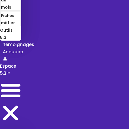
mois
Fiches
métier
Outils
5.3
Témoignages
Annuaire
👤
Espace
5.3™