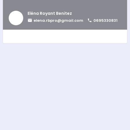
Eléna Royant Benitez
elena.rbpro@gmail.com
0695330831