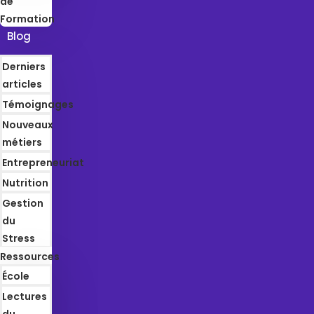
de
Formation
Blog
Derniers
articles
Témoignages
Nouveaux
métiers
Entrepreneuriat
Nutrition
Gestion
du
Stress
Ressources
École
Lectures
du