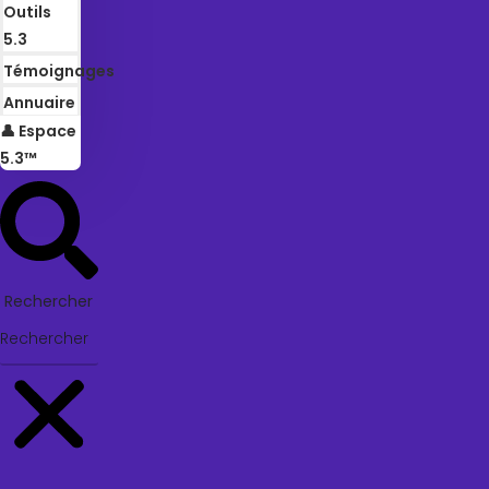
Outils
5.3
Témoignages
Annuaire
👤 Espace
5.3™
Rechercher