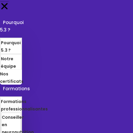
Pourquoi
5.3 ?
Pourquoi
5.3 ?
Notre
équipe
Nos
certificats
Formations
Formations
professionnalisantes
Conseiller
en
neuronutrition