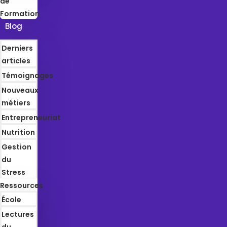
de
Formation
Blog
Derniers
articles
Témoignages
Nouveaux
métiers
Entrepreneuriat
Nutrition
Gestion
du
Stress
Ressources
École
Lectures
du