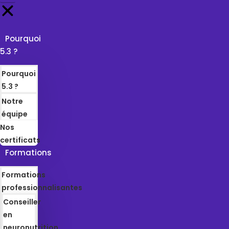
Pourquoi
5.3 ?
Pourquoi
5.3 ?
Notre
équipe
Nos
certificats
Formations
Formations
professionnalisantes
Conseiller
en
neuronutrition