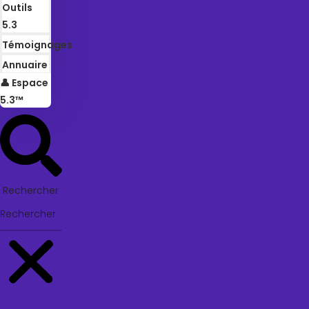
Outils
5.3
Témoignages
Annuaire
👤 Espace
5.3™
Rechercher