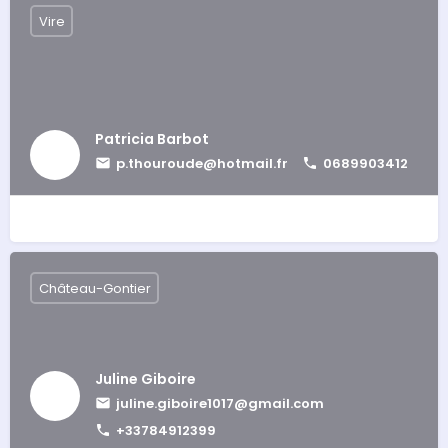
Vire
Patricia Barbot
p.thouroude@hotmail.fr
0689903412
Château-Gontier
Juline Giboire
juline.giboire1017@gmail.com
+33784912399