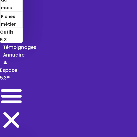
mois
Fiches
métier
Outils
5.3
Témoignages
Annuaire
👤
Espace
5.3™