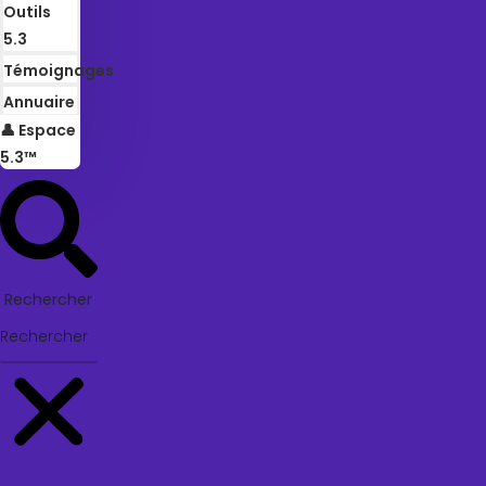
Outils
5.3
Témoignages
Annuaire
👤 Espace
5.3™
Rechercher