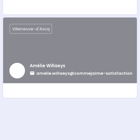
Villeneuve-d'Ascq
Amélie Willaeys
amelie.willaeys@commejaime-satisfaction.fr