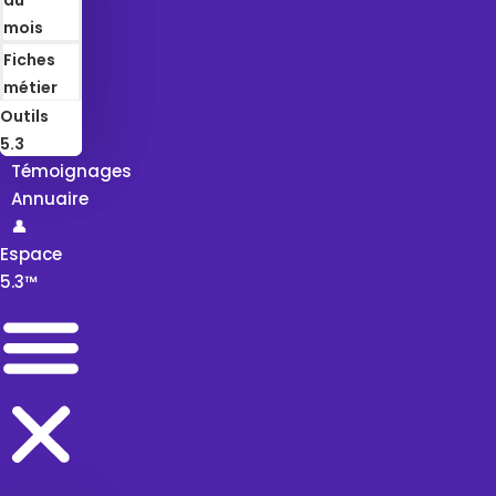
mois
Fiches
métier
Outils
5.3
Témoignages
Annuaire
👤
Espace
5.3™