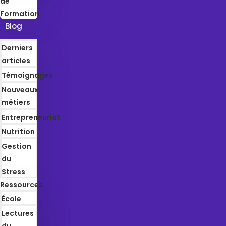
de
Formation
Blog
Derniers
articles
Témoignages
Nouveaux
métiers
Entrepreneuriat
Nutrition
Gestion
du
Stress
Ressources
École
Lectures
du