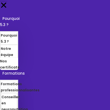
Pourquoi
5.3 ?
Pourquoi
5.3 ?
Notre
équipe
Nos
certificats
Formations
Formations
professionnalisantes
Conseiller
en
neuronutrition