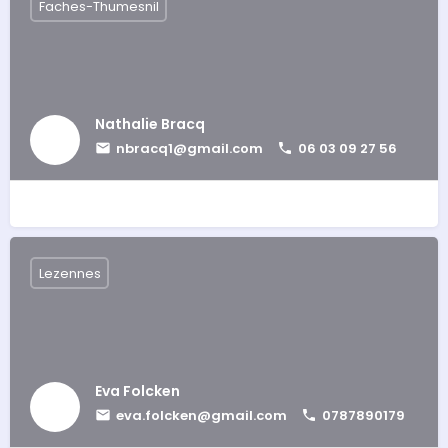
Faches-Thumesnil
Nathalie Bracq
nbracq1@gmail.com
06 03 09 27 56
Lezennes
Eva Folcken
eva.folcken@gmail.com
0787890179