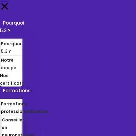
Pourquoi
5.3 ?
Pourquoi
5.3 ?
Notre
équipe
Nos
certificats
Formations
Formations
professionnalisantes
Conseiller
en
neuronutrition