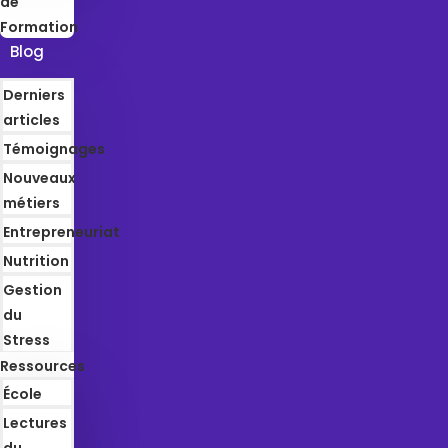
de
Formation
Blog
Derniers
articles
Témoignages
Nouveaux
métiers
Entrepreneuriat
Nutrition
Gestion
du
Stress
Ressources
École
Lectures
du