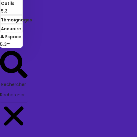
Outils
5.3
Témoignages
Annuaire
👤 Espace
5.3™
Rechercher