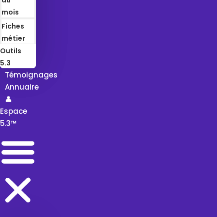
mois
Fiches
métier
Outils
5.3
Témoignages
Annuaire
👤
Espace
5.3™