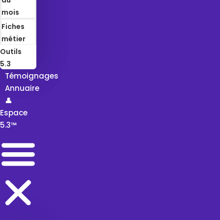
mois
Fiches
métier
Outils
5.3
Témoignages
Annuaire
👤
Espace
5.3™