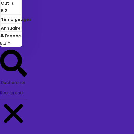
Outils
5.3
Témoignages
Annuaire
👤 Espace
5.3™
Rechercher