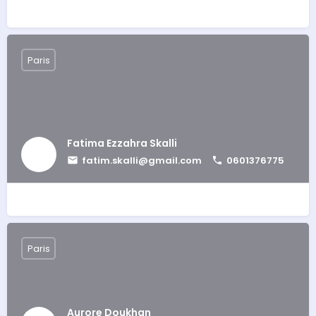
Paris
Fatima Ezzahra Skalli
fatim.skalli@gmail.com
0601376775
Paris
Aurore Doukhan