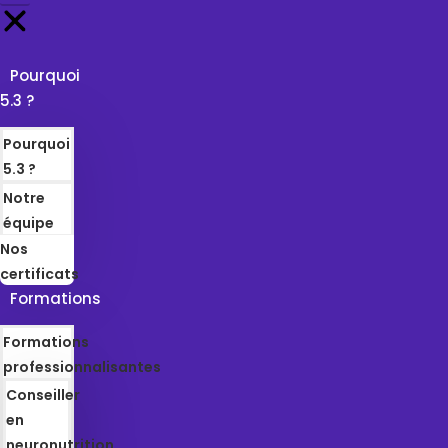
Pourquoi
5.3 ?
Pourquoi
5.3 ?
Notre
équipe
Nos
certificats
Formations
Formations
professionnalisantes
Conseiller
en
neuronutrition