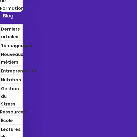
de
Formation
Blog
Derniers
articles
Témoignages
Nouveaux
métiers
Entrepreneuriat
Nutrition
Gestion
du
Stress
Ressources
École
Lectures
du