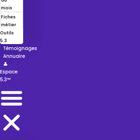
mois
Fiches
métier
Outils
5.3
Témoignages
Annuaire
👤
Espace
5.3™