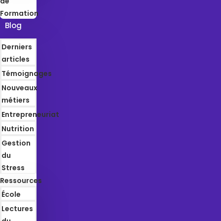
de
Formation
Blog
Derniers
articles
Témoignages
Nouveaux
métiers
Entrepreneuriat
Nutrition
Gestion
du
Stress
Ressources
École
Lectures
du