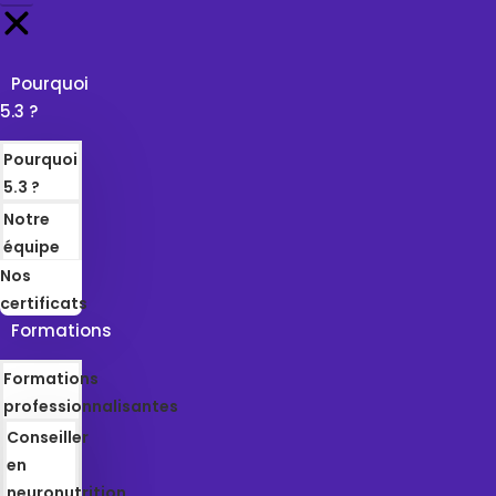
Pourquoi
5.3 ?
Pourquoi
5.3 ?
Notre
équipe
Nos
certificats
Formations
Formations
professionnalisantes
Conseiller
en
neuronutrition