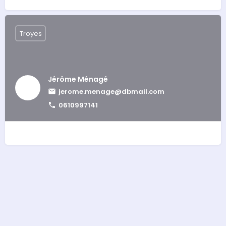
Troyes
Jérôme Ménagé
jerome.menage@dbmail.com
0610997141