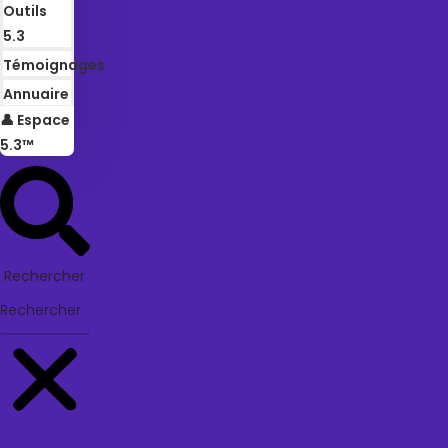
Outils
5.3
Témoignages
Annuaire
👤 Espace
5.3™
Rechercher