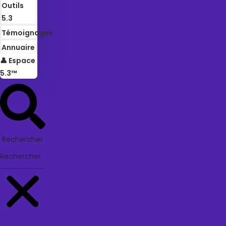
Outils
5.3
Témoignages
Annuaire
👤 Espace
5.3™
Rechercher