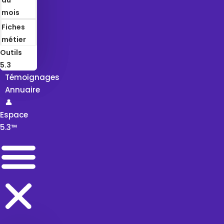
mois
Fiches
métier
Outils
5.3
Témoignages
Annuaire
👤
Espace
5.3™