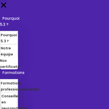
Pourquoi
5.3 ?
Pourquoi
5.3 ?
Notre
équipe
Nos
certificats
Formations
Formations
professionnalisantes
Conseiller
en
neuronutrition