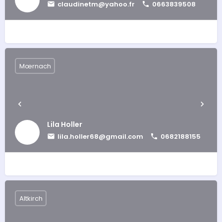
claudinetm@yahoo.fr
0663839508
Mœrnach
Lila Holler
lila.holler68@gmail.com
0682188155
Altkirch