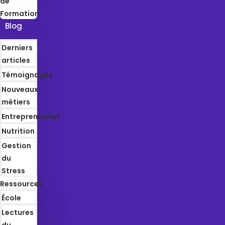
de
Formation
Blog
Derniers
articles
Témoignages
Nouveaux
métiers
Entrepreneuriat
Nutrition
Gestion
du
Stress
Ressources
École
Lectures
du