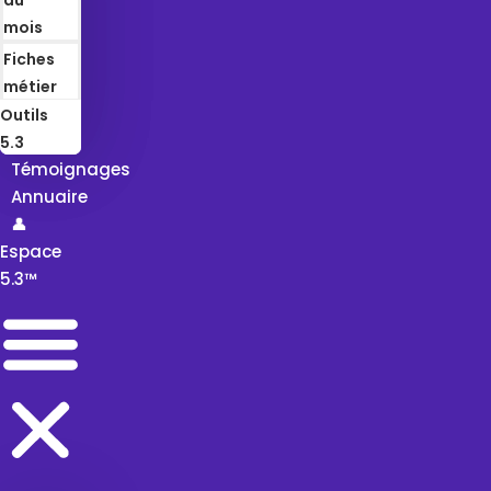
mois
Fiches
métier
Outils
5.3
Témoignages
Annuaire
👤
Espace
5.3™