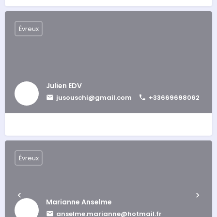
Évreux
Julien EDV
jusouschi@gmail.com
+33669698062
Évreux
Marianne Anselme
anselme.marianne@hotmail.fr