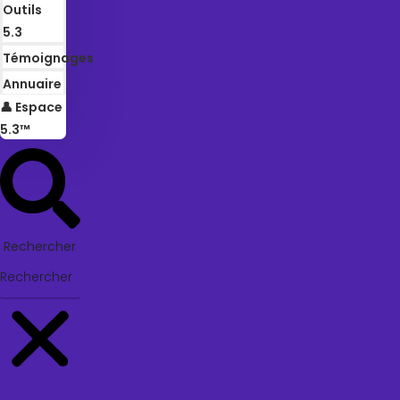
Outils
5.3
Témoignages
Annuaire
👤 Espace
5.3™
Rechercher