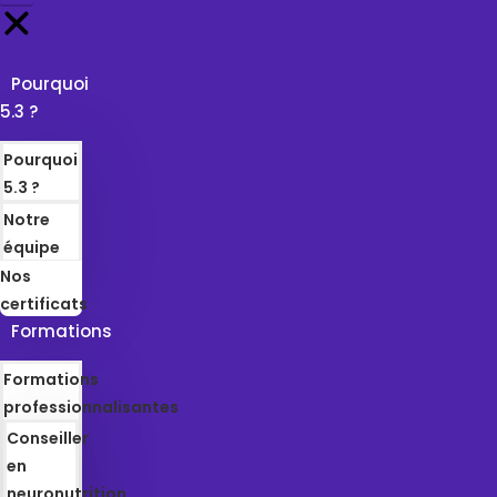
Pourquoi
5.3 ?
Pourquoi
5.3 ?
Notre
équipe
Nos
certificats
Formations
Formations
professionnalisantes
Conseiller
en
neuronutrition