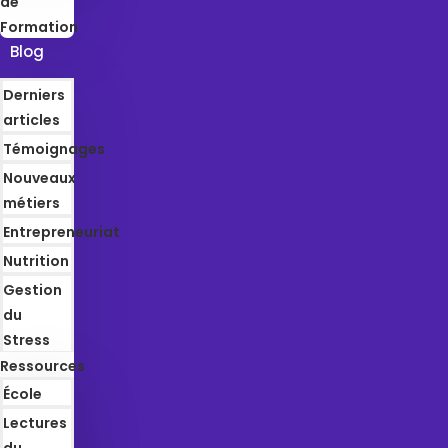
de
Formation
Blog
Derniers
articles
Témoignages
Nouveaux
métiers
Entrepreneuriat
Nutrition
Gestion
du
Stress
Ressources
École
Lectures
du