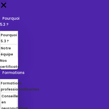
Pourquoi
5.3 ?
Pourquoi
5.3 ?
Notre
équipe
Nos
certificats
Formations
Formations
professionnalisantes
Conseiller
en
neuronutrition