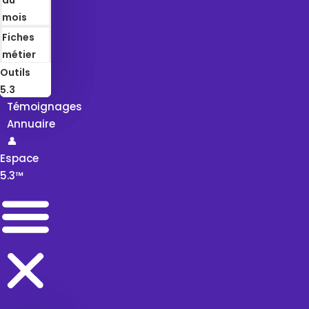
mois
Fiches
métier
Outils
5.3
Témoignages
Annuaire
👤
Espace
5.3™