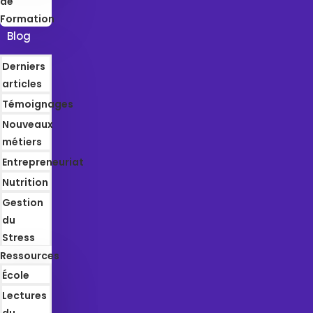
de
Formation
Blog
Derniers
articles
Témoignages
Nouveaux
métiers
Entrepreneuriat
Nutrition
Gestion
du
Stress
Ressources
École
Lectures
du