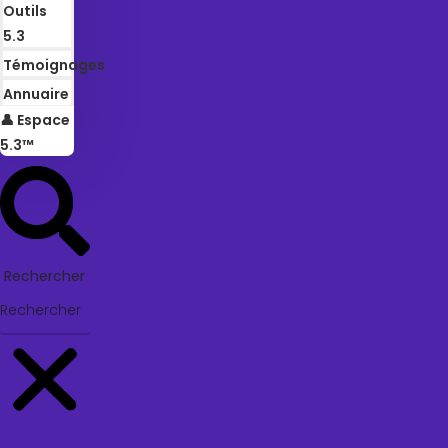
Outils
5.3
Témoignages
Annuaire
👤 Espace
5.3™
Rechercher