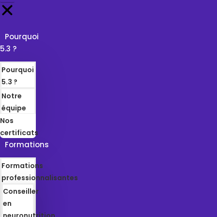
Pourquoi
5.3 ?
Pourquoi
5.3 ?
Notre
équipe
Nos
certificats
Formations
Formations
professionnalisantes
Conseiller
en
neuronutrition