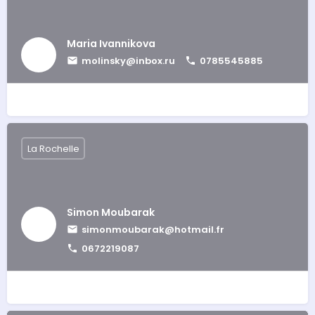
Maria Ivannikova
molinsky@inbox.ru
0785545885
La Rochelle
Simon Moubarak
simonmoubarak@hotmail.fr
0672219087