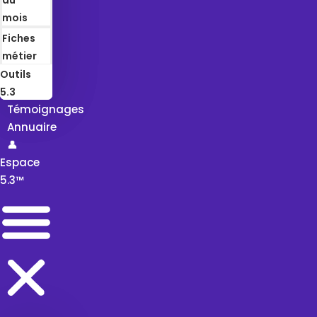
mois
Fiches
métier
Outils
5.3
Témoignages
Annuaire
👤
Espace
5.3™