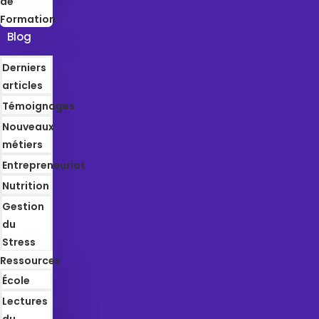
de
Formation
Blog
Derniers
articles
Témoignages
Nouveaux
métiers
Entrepreneuriat
Nutrition
Gestion
du
Stress
Ressources
École
Lectures
du