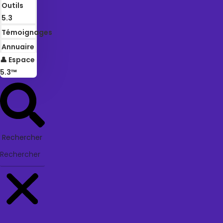
Outils
5.3
Témoignages
Annuaire
👤 Espace
5.3™
Rechercher