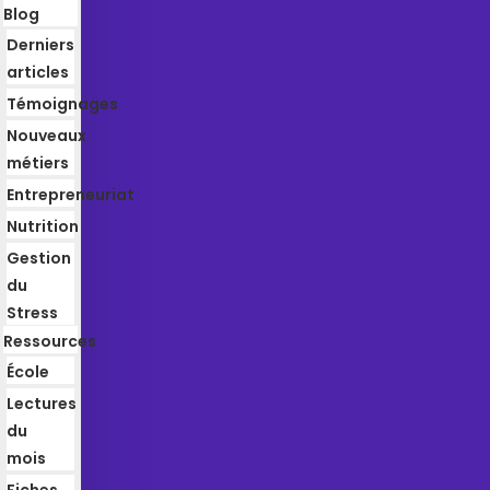
Blog
Derniers
articles
Témoignages
Nouveaux
métiers
Entrepreneuriat
Nutrition
Gestion
du
Stress
Ressources
École
Lectures
du
mois