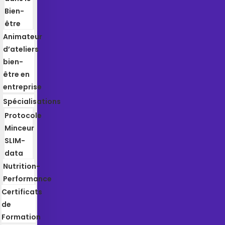
Bien-
être
Animateur
d’ateliers
bien-
être en
entreprise
Spécialisations
Protocole
Minceur
SLIM-
data
Nutrition-
Performance
Certificats
de
Formation