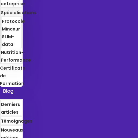
entreprise
Spécialisations
Protocole
Minceur
SLIM-
data
Nutrition-
Performance
Certificats
de
Formation
Blog
Derniers
articles
Témoignages
Nouveaux
métiers