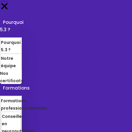
Pourquoi
5.3 ?
Pourquoi
5.3 ?
Notre
équipe
Nos
certificats
Formations
Formations
professionnalisantes
Conseiller
en
neuronutrition