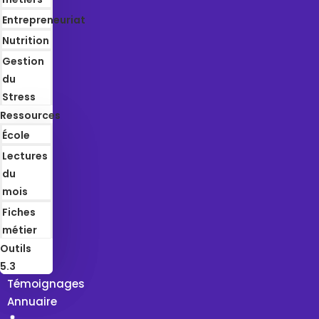
Entrepreneuriat
Nutrition
Gestion
du
Stress
Ressources
École
Lectures
du
mois
Fiches
métier
Outils
5.3
Témoignages
Annuaire