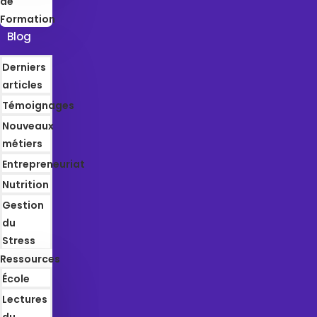
de
Formation
Blog
Derniers
articles
Témoignages
Nouveaux
métiers
Entrepreneuriat
Nutrition
Gestion
du
Stress
Ressources
École
Lectures
du