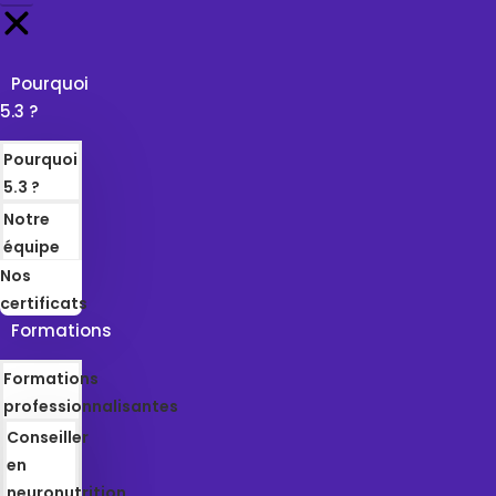
Pourquoi
5.3 ?
Pourquoi
5.3 ?
Notre
équipe
Nos
certificats
Formations
Formations
professionnalisantes
Conseiller
en
neuronutrition