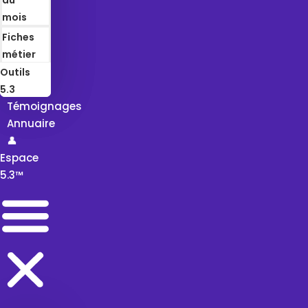
mois
Fiches
métier
Outils
5.3
Témoignages
Annuaire
👤
Espace
5.3™