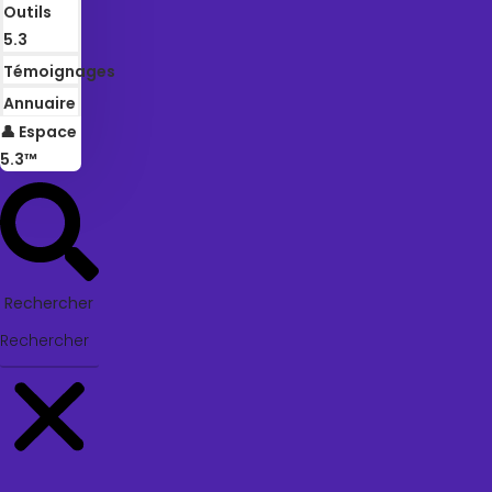
Outils
5.3
Témoignages
Annuaire
👤 Espace
5.3™
Rechercher