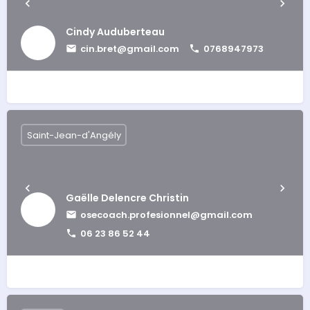
Cindy Auduberteau
cin.bret@gmail.com
0768947973
Saint-Jean-d'Angély
Gaëlle Delencre Christin
osecoach.profesionnel@gmail.com
06 23 86 52 44