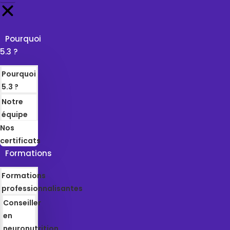
Pourquoi
5.3 ?
Pourquoi
5.3 ?
Notre
équipe
Nos
certificats
Formations
Formations
professionnalisantes
Conseiller
en
neuronutrition