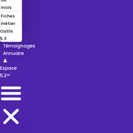
mois
Fiches
métier
Outils
5.3
Témoignages
Annuaire
👤
Espace
5.3™