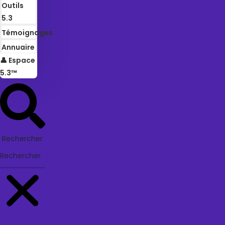
Outils
5.3
Témoignages
Annuaire
👤 Espace
5.3™
Rechercher