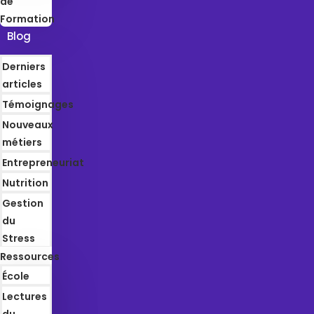
de
Formation
Blog
Derniers
articles
Témoignages
Nouveaux
métiers
Entrepreneuriat
Nutrition
Gestion
du
Stress
Ressources
École
Lectures
du