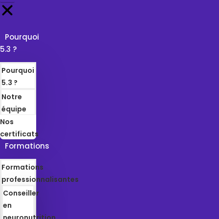
Pourquoi
5.3 ?
Pourquoi
5.3 ?
Notre
équipe
Nos
certificats
Formations
Formations
professionnalisantes
Conseiller
en
neuronutrition