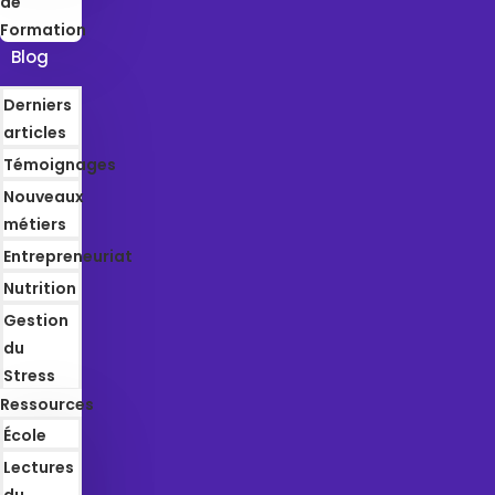
de
Formation
Blog
Derniers
articles
Témoignages
Nouveaux
métiers
Entrepreneuriat
Nutrition
Gestion
du
Stress
Ressources
École
Lectures
du