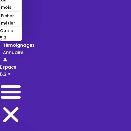
mois
Fiches
métier
Outils
5.3
Témoignages
Annuaire
👤
Espace
5.3™