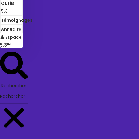
Outils
5.3
Témoignages
Annuaire
👤 Espace
5.3™
Rechercher