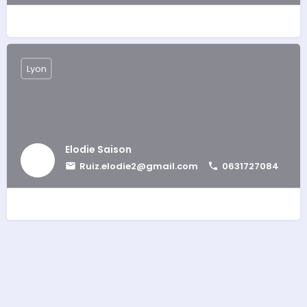
Lyon
Elodie Saison
Ruiz.elodie2@gmail.com
0631727084