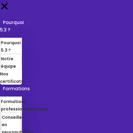
Pourquoi
5.3 ?
Pourquoi
5.3 ?
Notre
équipe
Nos
certificats
Formations
Formations
professionnalisantes
Conseiller
en
neuronutrition