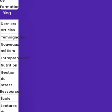
de
Formation
Blog
Derniers
articles
Témoignages
Nouveaux
métiers
Entrepreneuriat
Nutrition
Gestion
du
Stress
Ressources
École
Lectures
du