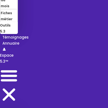
mois
Fiches
métier
Outils
5.3
Témoignages
Annuaire
👤
Espace
5.3™