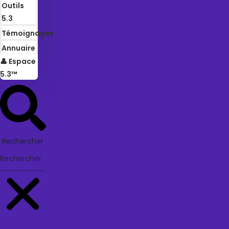
Outils
5.3
Témoignages
Annuaire
👤 Espace
5.3™
Rechercher