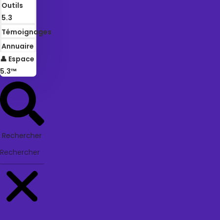
Outils
5.3
Témoignages
Annuaire
👤 Espace
5.3™
Rechercher