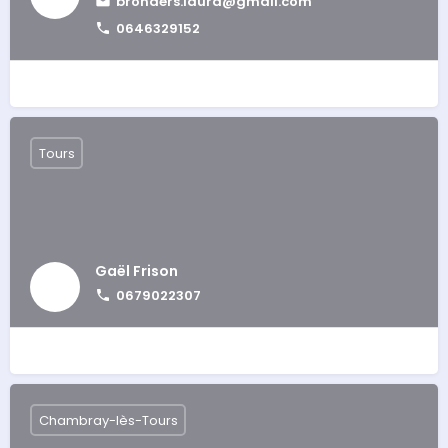
bronders.laura@gmail.com
0646329152
Tours
Gaël Frison
0679022307
Chambray-lès-Tours