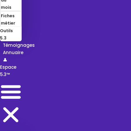
mois
Fiches
métier
Outils
5.3
Témoignages
Annuaire
👤
Espace
5.3™