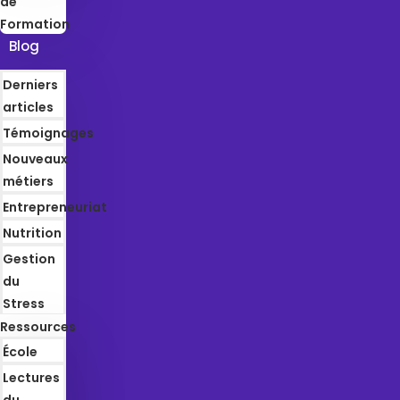
de
Formation
Blog
Derniers
articles
Témoignages
Nouveaux
métiers
Entrepreneuriat
Nutrition
Gestion
du
Stress
Ressources
École
Lectures
du