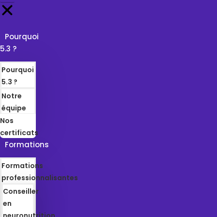
Pourquoi
5.3 ?
Pourquoi
5.3 ?
Notre
équipe
Nos
certificats
Formations
Formations
professionnalisantes
Conseiller
en
neuronutrition