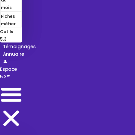
mois
Fiches
métier
Outils
5.3
Témoignages
Annuaire
👤
Espace
5.3™