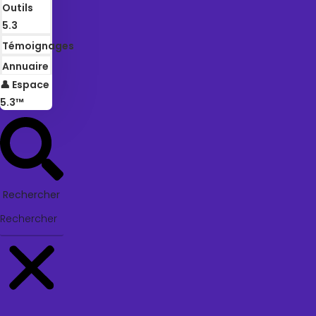
Outils
5.3
Témoignages
Annuaire
👤 Espace
5.3™
Rechercher