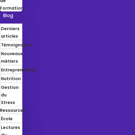
de
Formation
Blog
Derniers
articles
Témoignages
Nouveaux
métiers
Entrepreneuriat
Nutrition
Gestion
du
Stress
Ressources
École
Lectures
du