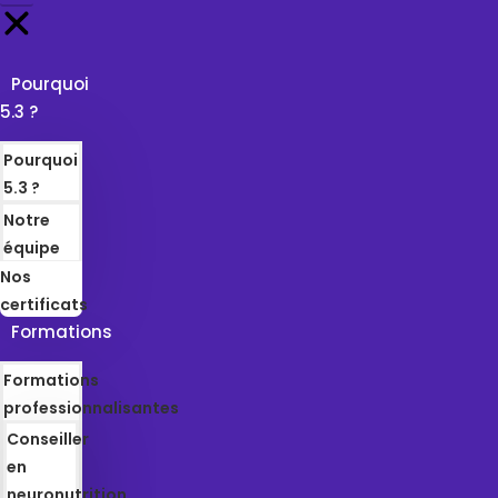
Pourquoi
5.3 ?
Pourquoi
5.3 ?
Notre
équipe
Nos
certificats
Formations
Formations
professionnalisantes
Conseiller
en
neuronutrition