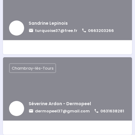
Sandrine Lepinois
turquoise37@free.fr
0663203266
Chambray-lès-Tours
Séverine Ardon - Dermopeel
dermopeel37@gmail.com
0631638281